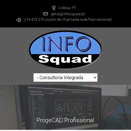
Lisboa, PT
geral@infosquad.pt
19 472 576
(custo de chamada rede fixa nacional)
2
ProgeCAD Profissional