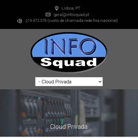
Lisboa, PT
geral@infosquad.pt
19 472 576
(custo de chamada rede fixa nacional)
2
Cloud Privada