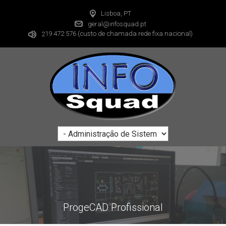
Lisboa, PT
geral@infosquad.pt
19 472 576
(custo de chamada rede fixa nacional)
2
ProgeCAD Profissional