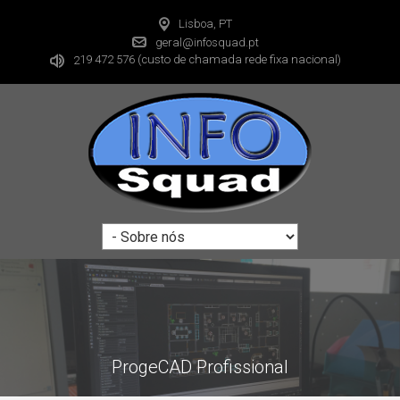
Lisboa, PT
geral@infosquad.pt
19 472 576
(custo de chamada rede fixa nacional)
2
ProgeCAD Profissional