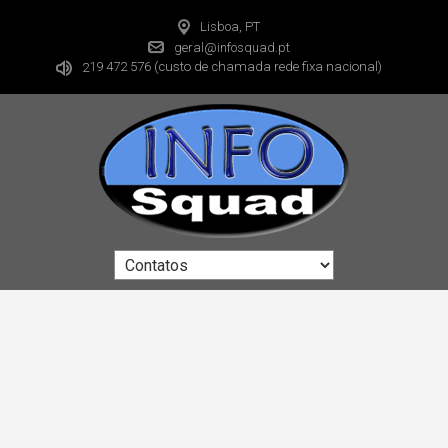
Lisboa, PT
geral@infosquad.pt
19 472 576
(custo de chamada rede fixa nacional)
2